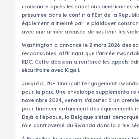
croissante après les sanctions américaines v
présumée dans le conflit à l’Est de la Répub
également alimenté par le plaidoyer constant
avec une armée accusée de soutenir les violen
Washington a annoncé le 2 mars 2026 des san
responsables, affirmant que l’armée rwandais
RDC. Cette décision a renforcé les appels ad
sécuritaire avec Kigali.
Jusqu’ici, l’UE finançait l’engagement rwand
pour la paix. Une enveloppe supplémentaire 
novembre 2024, venant s’ajouter à un premi
pour financer notamment des équipements indi
Déjà à l’époque, la Belgique s’était démarqu
rôle controversé du Rwanda dans la crise séc
À Bruxelles, la question devient désormais h