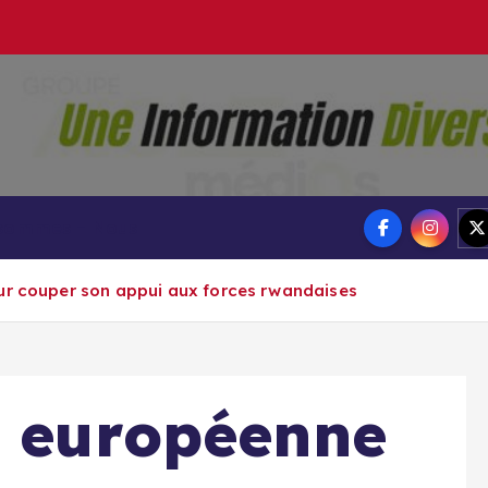
Groupe Ai
Aigle-actu
 sommes – Nous
ur couper son appui aux forces rwandaises
n européenne