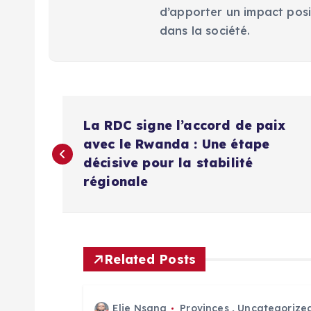
d’apporter un impact posi
dans la société.
N
La RDC signe l’accord de paix
a
avec le Rwanda : Une étape
décisive pour la stabilité
v
régionale
i
g
Related Posts
a
Elie Nsana
Provinces
,
Uncategorize