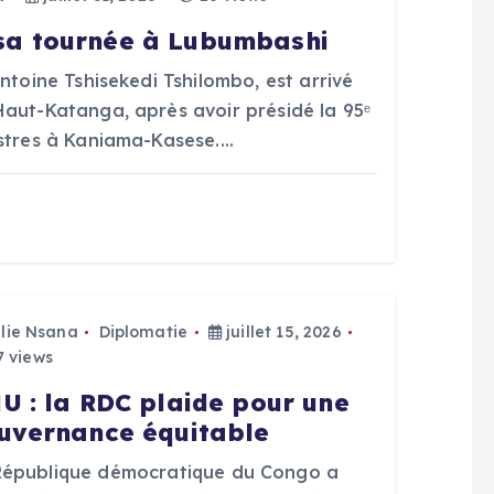
 sa tournée à Lubumbashi
Antoine Tshisekedi Tshilombo, est arrivé
Haut-Katanga, après avoir présidé la 95ᵉ
istres à Kaniama-Kasese.…
Elie Nsana
Diplomatie
juillet 15, 2026
 views
U : la RDC plaide pour une
uvernance équitable
République démocratique du Congo a