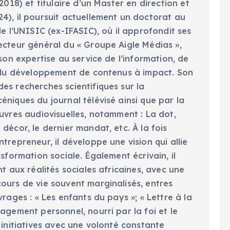
2018) et titulaire d’un Master en direction et
4), il poursuit actuellement un doctorat au
de l’UNISIC (ex-IFASIC), où il approfondit ses
ecteur général du « Groupe Aigle Médias »,
 son expertise au service de l’information, de
t du développement de contenus à impact. Son
es recherches scientifiques sur la
niques du journal télévisé ainsi que par la
uvres audiovisuelles, notamment : La dot,
décor, le dernier mandat, etc. À la fois
trepreneur, il développe une vision qui allie
nsformation sociale. Également écrivain, il
nt aux réalités sociales africaines, avec une
ours de vie souvent marginalisés, entres
vrages : « Les enfants du pays »; « Lettre à la
agement personnel, nourri par la foi et le
 initiatives avec une volonté constante