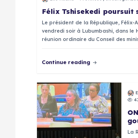
Félix Tshisekedi poursuit
t
Le président de la République, Félix-
i
vendredi soir à Lubumbashi, dans le 
réunion ordinaire du Conseil des min
o
Continue reading
n
d
e
47
ON
l
go
’
La 