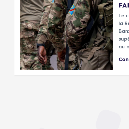
FA
Le c
la R
Banz
supé
au p
Con