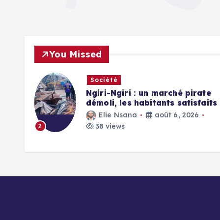
You Missed
Société
Ngiri-Ngiri : un marché pirate
EV
démoli, les habitants satisfaits
Elie Nsana
août 6, 2026
38 views
2