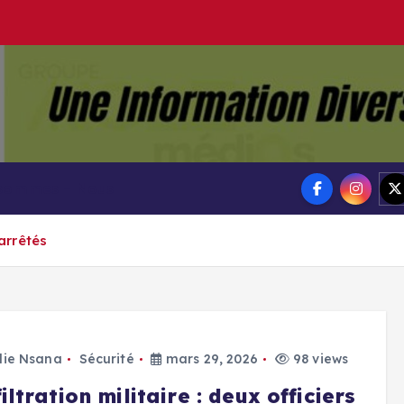
Groupe Ai
Aigle-actu
 sommes – Nous
 arrêtés
lie Nsana
Sécurité
mars 29, 2026
98 views
iltration militaire : deux officiers