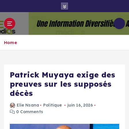
S
k
i
p
Groupe Aigle
t
Aigle-actu
Médias
o
Home
c
o
n
t
e
Patrick Muyaya exige des
n
preuves sur les supposés
t
décès
Elie Nsana
Politique
juin 16, 2026
0 Comments