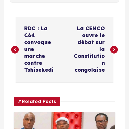
N
RDC : La
La CENCO
a
C64
ouvre le
convoque
débat sur
v
une
la
marche
Constitutio
i
contre
n
Tshisekedi
congolaise
g
a
Related Posts
t
i