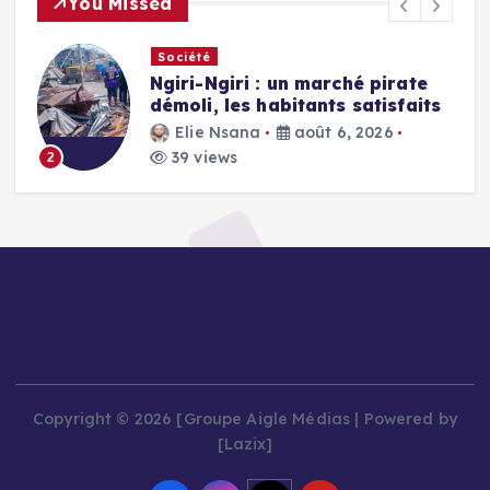
You Missed
Société
Ngiri-Ngiri : un marché pirate
démoli, les habitants satisfaits
Elie Nsana
août 6, 2026
39 views
2
Copyright © 2026 [Groupe Aigle Médias | Powered by
[Lazix]