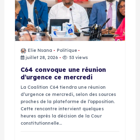
o
n
d
e
Elie Nsana
Politique
juillet 28, 2026
53 views
l
C64 convoque une réunion
d’urgence ce mercredi
’
La Coalition C64 tiendra une réunion
d’urgence ce mercredi, selon des sources
a
proches de la plateforme de l’opposition.
Cette rencontre intervient quelques
r
heures après la décision de la Cour
constitutionnelle…
t