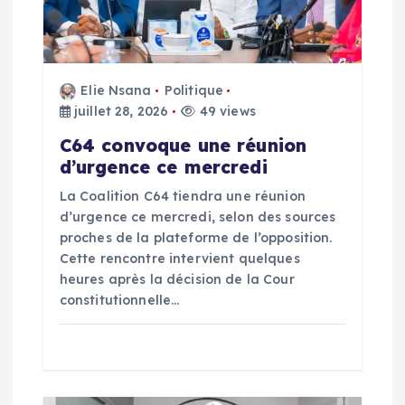
d
e
l
Elie Nsana
Politique
juillet 28, 2026
49 views
’
C64 convoque une réunion
d’urgence ce mercredi
a
La Coalition C64 tiendra une réunion
d’urgence ce mercredi, selon des sources
r
proches de la plateforme de l’opposition.
Cette rencontre intervient quelques
t
heures après la décision de la Cour
constitutionnelle…
i
c