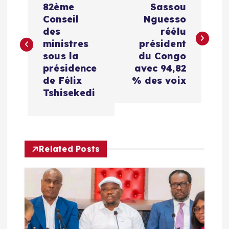
a
82ème
Sassou
Conseil
Nguesso
v
des
réélu
ministres
président
i
sous la
du Congo
présidence
avec 94,82
g
de Félix
% des voix
Tshisekedi
a
t
Related Posts
i
o
n