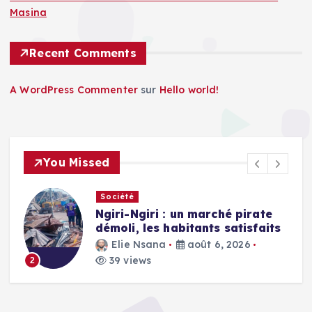
Masina
Recent Comments
A WordPress Commenter
sur
Hello world!
You Missed
Société
Ngiri-Ngiri : un marché pirate
démoli, les habitants satisfaits
Elie Nsana
août 6, 2026
39 views
2