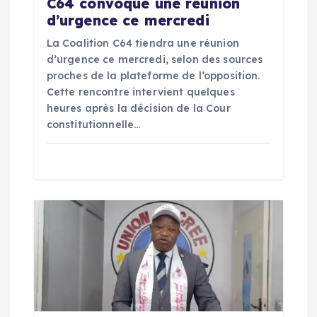
C64 convoque une réunion
’
d’urgence ce mercredi
La Coalition C64 tiendra une réunion
a
d’urgence ce mercredi, selon des sources
proches de la plateforme de l’opposition.
r
Cette rencontre intervient quelques
heures après la décision de la Cour
t
constitutionnelle…
i
c
l
e