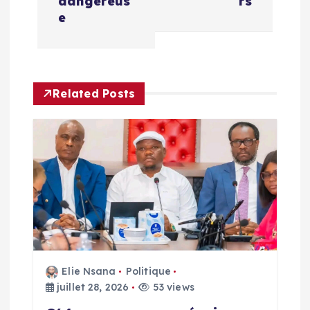
dangereus
rs
g
e
a
t
Related Posts
i
o
n
d
e
Elie Nsana
Politique
l
juillet 28, 2026
53 views