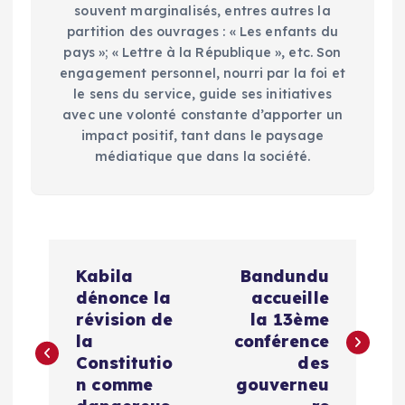
souvent marginalisés, entres autres la
partition des ouvrages : « Les enfants du
pays »; « Lettre à la République », etc. Son
engagement personnel, nourri par la foi et
le sens du service, guide ses initiatives
avec une volonté constante d’apporter un
impact positif, tant dans le paysage
médiatique que dans la société.
N
Kabila
Bandundu
a
dénonce la
accueille
révision de
la 13ème
v
la
conférence
Constitutio
des
i
n comme
gouverneu