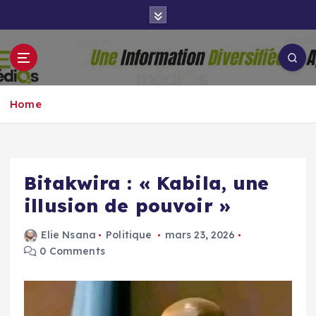
S
k
i
p
Groupe Aigle
t
Aigle-actu
Médias
o
Home
c
o
n
t
e
Bitakwira : « Kabila, une
n
illusion de pouvoir »
t
Elie Nsana
Politique
mars 23, 2026
0 Comments