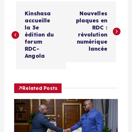
N
Kinshasa
Nouvelles
a
accueille
plaques en
la 3e
RDC :
v
édition du
révolution
forum
numérique
i
RDC-
lancée
Angola
g
a
Related Posts
t
i
o