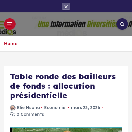
S
k
i
p
Groupe Aigle
t
Aigle-actu
Médias
o
Home
c
o
n
t
e
Table ronde des bailleurs
n
de fonds : allocution
t
présidentielle
Elie Nsana
Economie
mars 23, 2026
0 Comments