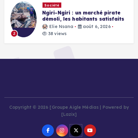
Société
Ngiri-Ngiri : un marché pirate
démoli, les habitants satisfaits
Elie Nsana
août 6, 2026
38 views
2
Copyright © 2026 [Groupe Aigle Médias | Powered by
[Lazix]