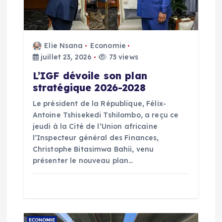
n
d
Elie Nsana
Economie
e
juillet 23, 2026
73 views
L’IGF dévoile son plan
l
stratégique 2026-2028
’
Le président de la République, Félix-
Antoine Tshisekedi Tshilombo, a reçu ce
a
jeudi à la Cité de l’Union africaine
l’Inspecteur général des Finances,
r
Christophe Bitasimwa Bahii, venu
présenter le nouveau plan…
t
i