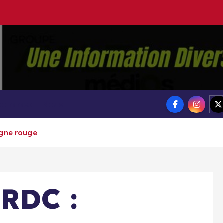
Groupe Ai
Aigle-actu
 sommes – Nous
igne rouge
-RDC :