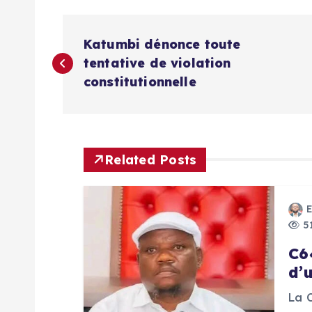
N
Katumbi dénonce toute
a
tentative de violation
constitutionnelle
v
i
Related Posts
g
a
51
C6
t
d’
i
La 