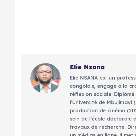
Elie Nsana
Elie NSANA est un profess
congolais, engagé à la cr
réflexion sociale. Diplômé
l’Université de Mbujimayi (
production de cinéma (202
sein de l’école doctorale 
travaux de recherche. Dir
un médias en ligne, il met