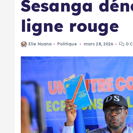
Sesanga dén
ligne rouge
Elie Nsana
Politique
mars 28, 2026
0 