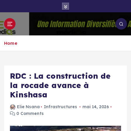
S
k
i
p
Groupe Aigle
t
Aigle-actu
Médias
o
Home
c
o
n
t
e
RDC : La construction de
n
la rocade avance à
t
Kinshasa
Elie Nsana
Infrastructures
mai 14, 2026
0 Comments