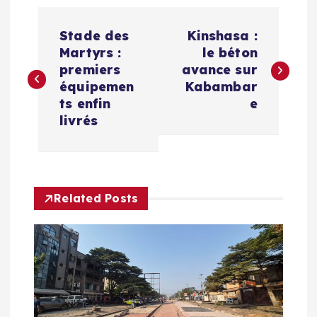
N
Stade des
Kinshasa :
a
Martyrs :
le béton
premiers
avance sur
v
équipemen
Kabambar
ts enfin
e
i
livrés
g
a
Related Posts
t
i
o