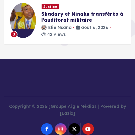
Justice
Shadary et Minaku transférés à
l’auditorat militaire
Elie Nsana
août 6, 2026
42 views
3
Copyright © 2026 [Groupe Aigle Médias | Powered by
[Lazix]