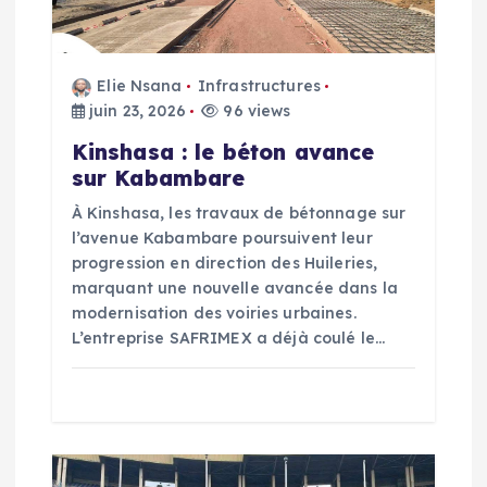
n
d
Elie Nsana
Infrastructures
juin 23, 2026
96 views
e
Kinshasa : le béton avance
l
sur Kabambare
À Kinshasa, les travaux de bétonnage sur
’
l’avenue Kabambare poursuivent leur
progression en direction des Huileries,
a
marquant une nouvelle avancée dans la
modernisation des voiries urbaines.
r
L’entreprise SAFRIMEX a déjà coulé le…
t
i