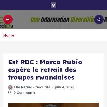
S
k
i
p
Groupe Aigle
t
Aigle-actu
Médias
o
Home
c
o
n
t
e
Est RDC : Marco Rubio
n
espère le retrait des
t
troupes rwandaises
Elie Nsana
Sécurité
juin 4, 2026
0 Comments