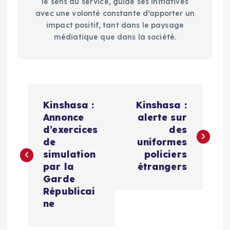
le sens du service, guide ses initiatives
avec une volonté constante d’apporter un
impact positif, tant dans le paysage
médiatique que dans la société.
N
Kinshasa :
Kinshasa :
a
Annonce
alerte sur
d’exercices
des
v
de
uniformes
simulation
policiers
i
par la
étrangers
Garde
g
Républicai
ne
a