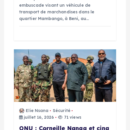
r
embuscade visant un véhicule de
transport de marchandises dans le
t
quartier Mambango, à Beni, au…
i
c
l
e
Elie Nsana
Sécurité
juillet 16, 2026
71 views
ONU : Corneille Nanga et cinq