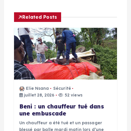
t
Related Posts
i
o
n
d
e
Elie Nsana
Sécurité
l
juillet 28, 2026
52 views
’
Beni : un chauffeur tué dans
une embuscade
a
Un chauffeur a été tué et un passager
blessé par balle mardi matin lors d’une