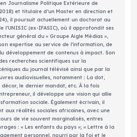
 en Journalisme Politique Extérieure de
2018) et titulaire d’un Master en direction et
4), il poursuit actuellement un doctorat au
de l’UNISIC (ex-IFASIC), où il approfondit ses
ecteur général du « Groupe Aigle Médias »,
 son expertise au service de l’information, de
t du développement de contenus à impact. Son
es recherches scientifiques sur la
niques du journal télévisé ainsi que par la
uvres audiovisuelles, notamment : La dot,
décor, le dernier mandat, etc. À la fois
trepreneur, il développe une vision qui allie
nsformation sociale. Également écrivain, il
nt aux réalités sociales africaines, avec une
ours de vie souvent marginalisés, entres
vrages : « Les enfants du pays »; « Lettre à la
agement personnel, nourri par la foi et le