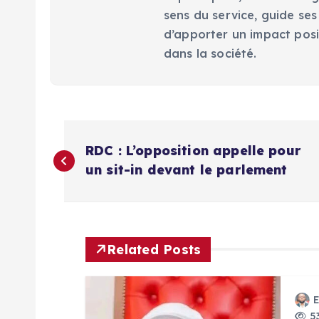
sens du service, guide ses
d’apporter un impact posi
dans la société.
N
RDC : L’opposition appelle pour
a
un sit-in devant le parlement
v
i
Related Posts
g
53