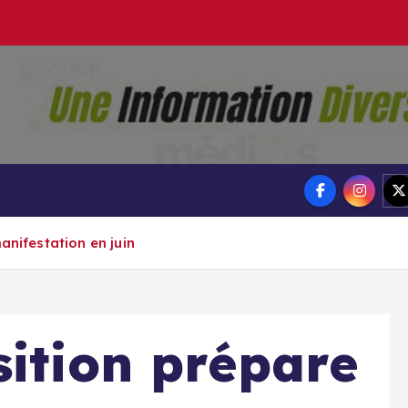
Groupe Ai
Aigle-actu
 sommes – Nous
anifestation en juin
sition prépare