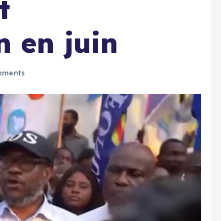
t
n en juin
mments