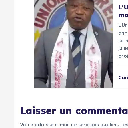
’
L’
mo
a
L’U
ann
r
sa 
juil
t
pro
i
Con
c
l
Laisser un commenta
e
Votre adresse e-mail ne sera pas publiée.
Le