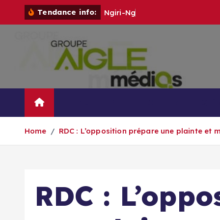
S
Tendance info:
N
g
i
r
i
-
N
g
i
r
i
:
u
n
k
i
p
t
o
c
o
Home
Blog
Contact
Qui
n
t
Home
RDC : L’opposition prépare une plainte et m
e
n
t
RDC : L’oppo