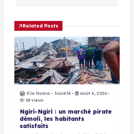
a
t
Related Posts
i
o
n
d
Elie Nsana
Société
août 6, 2026
e
38 views
l
Ngiri-Ngiri : un marché pirate
démoli, les habitants
’
satisfaits