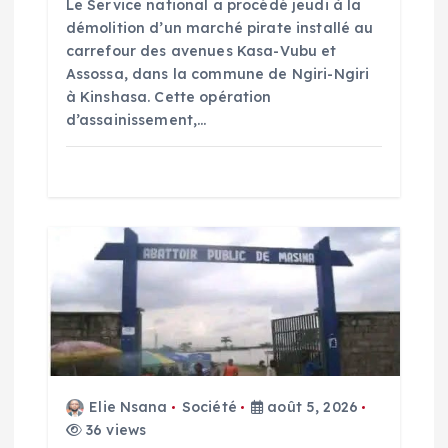
Le Service national a procédé jeudi à la
a
démolition d’un marché pirate installé au
carrefour des avenues Kasa-Vubu et
r
Assossa, dans la commune de Ngiri-Ngiri
à Kinshasa. Cette opération
t
d’assainissement,…
i
c
l
e
Elie Nsana
Société
août 5, 2026
36 views