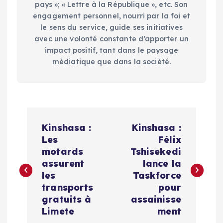
pays »; « Lettre à la République », etc. Son
engagement personnel, nourri par la foi et
le sens du service, guide ses initiatives
avec une volonté constante d’apporter un
impact positif, tant dans le paysage
médiatique que dans la société.
N
Kinshasa :
Kinshasa :
a
Les
Félix
motards
Tshisekedi
v
assurent
lance la
les
Taskforce
i
transports
pour
gratuits à
assainisse
g
Limete
ment