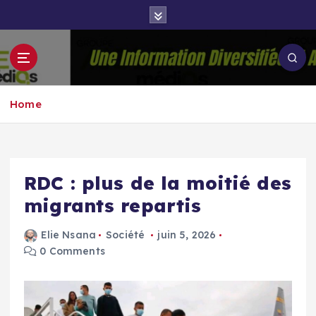
S
k
i
p
Groupe Aigle
t
Aigle-actu
Médias
o
Home
c
o
n
t
e
RDC : plus de la moitié des
n
migrants repartis
t
Elie Nsana
Société
juin 5, 2026
0 Comments