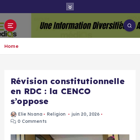
S
k
i
p
Groupe Aigle
t
Aigle-actu
Médias
o
Home
c
o
n
t
e
Révision constitutionnelle
n
en RDC : la CENCO
t
s’oppose
Elie Nsana
Religion
juin 20, 2026
0 Comments