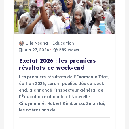
a
t
i
o
Elie Nsana
Éducation
juin 27, 2026
289 views
n
Exetat 2026 : les premiers
d
résultats ce week-end
Les premiers résultats de l’Examen d’État,
e
édition 2026, seront publiés dès ce week-
end, a annoncé l’Inspecteur général de
l
l’Éducation nationale et Nouvelle
Citoyenneté, Hubert Kimbonza. Selon lui,
’
les opérations de…
a