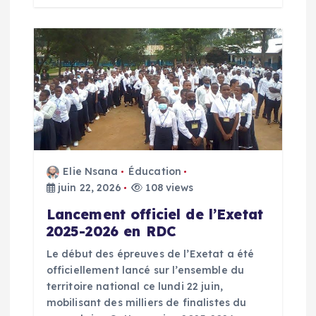
r
t
i
c
l
Elie Nsana
Éducation
juin 22, 2026
108 views
e
Lancement officiel de l’Exetat
2025-2026 en RDC
Le début des épreuves de l’Exetat a été
officiellement lancé sur l’ensemble du
territoire national ce lundi 22 juin,
mobilisant des milliers de finalistes du