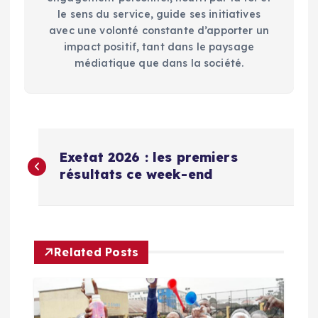
le sens du service, guide ses initiatives
avec une volonté constante d’apporter un
impact positif, tant dans le paysage
médiatique que dans la société.
N
Exetat 2026 : les premiers
a
résultats ce week-end
v
i
Related Posts
g