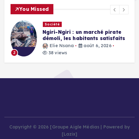
You Missed
Société
Ngiri-Ngiri : un marché pirate
démoli, les habitants satisfaits
Elie Nsana
août 6, 2026
38 views
2
Copyright © 2026 [Groupe Aigle Médias | Powered by
[Lazix]