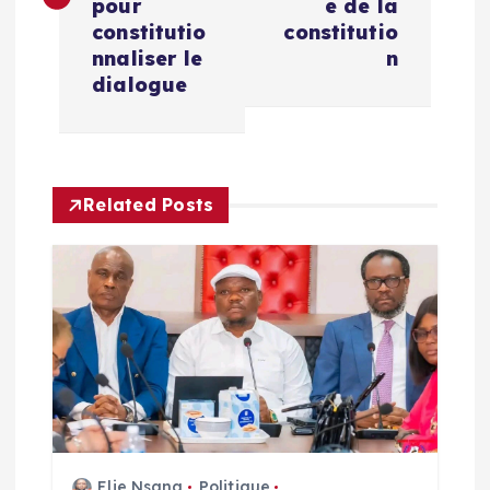
pour
e de la
i
constitutio
constitutio
nnaliser le
n
g
dialogue
a
t
Related Posts
i
o
n
d
e
Elie Nsana
Politique