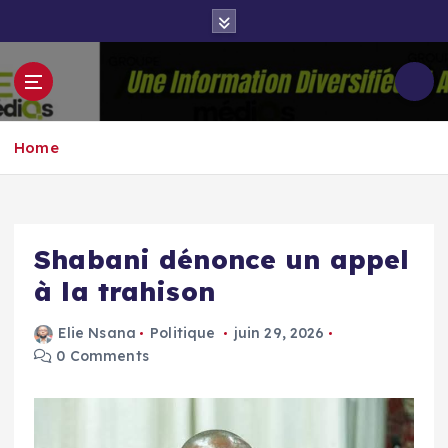
S
k
i
p
Groupe Aigle
t
Aigle-actu
Médias
o
Home
c
o
n
t
e
Shabani dénonce un appel
n
à la trahison
t
Elie Nsana
Politique
juin 29, 2026
0 Comments