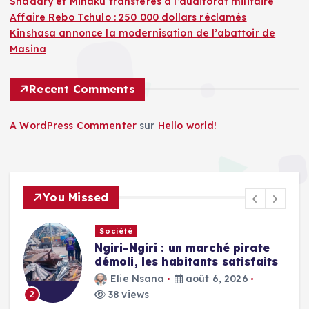
Shadary et Minaku transférés à l’auditorat militaire
Affaire Rebo Tchulo : 250 000 dollars réclamés
Kinshasa annonce la modernisation de l’abattoir de
Masina
Recent Comments
A WordPress Commenter
sur
Hello world!
You Missed
Société
Ngiri-Ngiri : un marché pirate
démoli, les habitants satisfaits
Elie Nsana
août 6, 2026
38 views
2