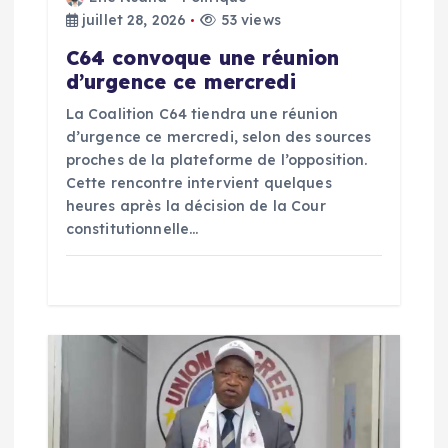
l
juillet 28, 2026
53 views
C64 convoque une réunion
’
d’urgence ce mercredi
La Coalition C64 tiendra une réunion
a
d’urgence ce mercredi, selon des sources
proches de la plateforme de l’opposition.
r
Cette rencontre intervient quelques
heures après la décision de la Cour
t
constitutionnelle…
i
c
l
e