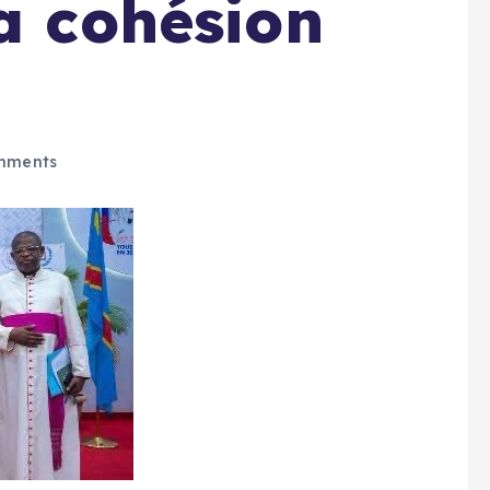
la cohésion
mments