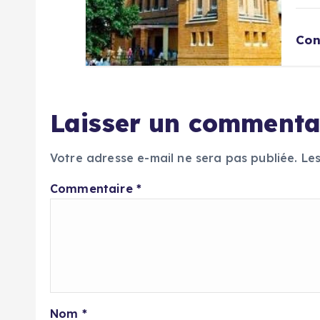
i
c
Con
l
e
Laisser un commenta
Votre adresse e-mail ne sera pas publiée.
Le
Commentaire
*
Nom
*