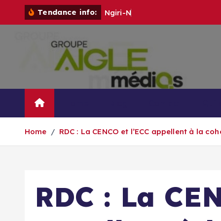
S
Tendance info:
N
g
i
r
i
-
N
g
i
r
i
:
u
k
i
p
t
o
c
o
Home
Blog
Contact
Qui
n
t
Home
RDC : La CENCO et l’ECC appellent à la coh
e
n
t
RDC : La CEN