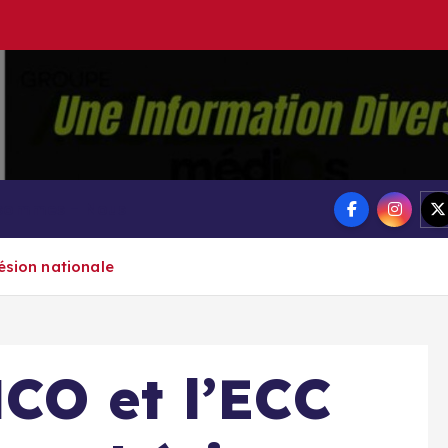
Groupe Ai
Aigle-actu
 sommes – Nous
ésion nationale
CO et l’ECC