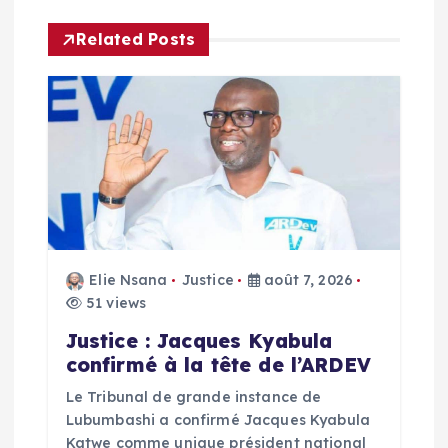
i
Related Posts
g
a
t
i
o
Elie Nsana
Justice
août 7, 2026
n
51 views
Justice : Jacques Kyabula
d
confirmé à la tête de l’ARDEV
e
Le Tribunal de grande instance de
Lubumbashi a confirmé Jacques Kyabula
Katwe comme unique président national