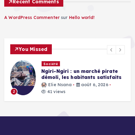
Recent Comments
A WordPress Commenter
sur
Hello world!
You Missed
Société
Ngiri-Ngiri : un marché pirate
démoli, les habitants satisfaits
Elie Nsana
août 6, 2026
41 views
2