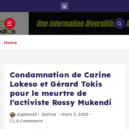
S
k
i
p
Groupe Aigle
t
Aigle-actu
Médias
o
Home
c
o
n
t
e
Condamnation de Carine
n
Lokeso et Gérard Tokis
t
pour le meurtre de
l’activiste Rossy Mukendi
aiglons25
Justice
mars 5, 2025
0 Comments