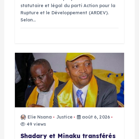
l
statutaire et légal du parti Action pour la
’
Rupture et le Développement (ARDEV).
Selon…
a
r
t
i
c
l
Elie Nsana
Justice
août 6, 2026
e
49 views
Shadary et Minaku transférés