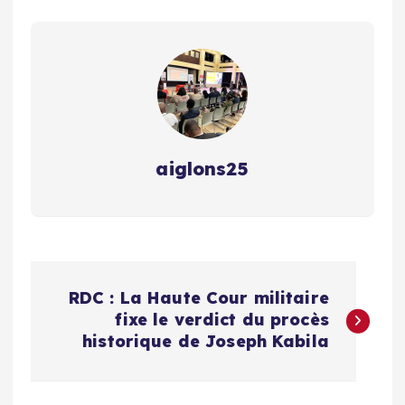
aiglons25
N
RDC : La Haute Cour militaire
a
fixe le verdict du procès
historique de Joseph Kabila
v