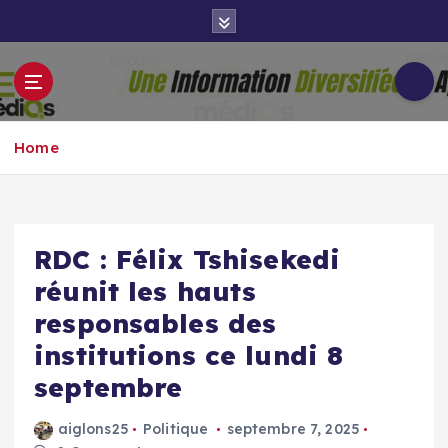
S
k
i
p
Groupe Aigle
t
Aigle-actu
Médias
o
Home
c
o
n
t
e
RDC : Félix Tshisekedi
n
réunit les hauts
t
responsables des
institutions ce lundi 8
septembre
aiglons25
Politique
septembre 7, 2025