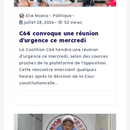
l
Elie Nsana
Politique
’
juillet 28, 2026
52 views
C64 convoque une réunion
a
d’urgence ce mercredi
La Coalition C64 tiendra une réunion
r
d’urgence ce mercredi, selon des sources
proches de la plateforme de l’opposition.
t
Cette rencontre intervient quelques
heures après la décision de la Cour
i
constitutionnelle…
c
l
e