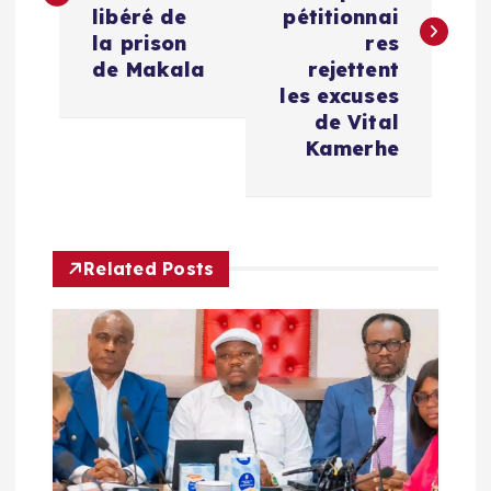
libéré de
pétitionnai
i
la prison
res
de Makala
rejettent
g
les excuses
de Vital
a
Kamerhe
t
i
Related Posts
o
n
d
e