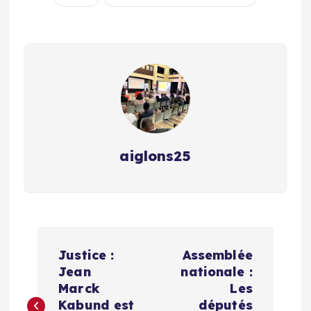
aiglons25
N
Justice :
Assemblée
a
Jean
nationale :
Marck
Les
v
Kabund est
députés