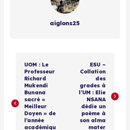
aiglons25
N
UOM : Le
ESU –
a
Professeur
Collation
Richard
des
v
Mukendi
grades à
Bunana
l’UM : Elie
i
sacré «
NSANA
Meilleur
dédie un
g
Doyen » de
poème à
l’année
son alma
académiqu
mater