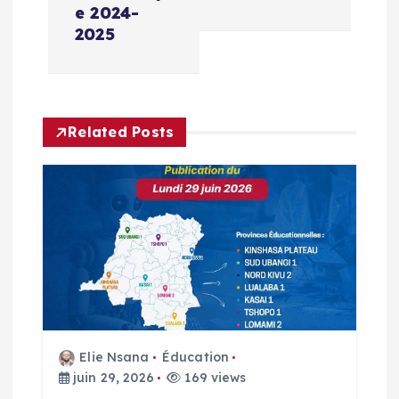
a
e 2024-
t
2025
i
o
Related Posts
n
d
e
l
’
Elie Nsana
Éducation
juin 29, 2026
169 views
a