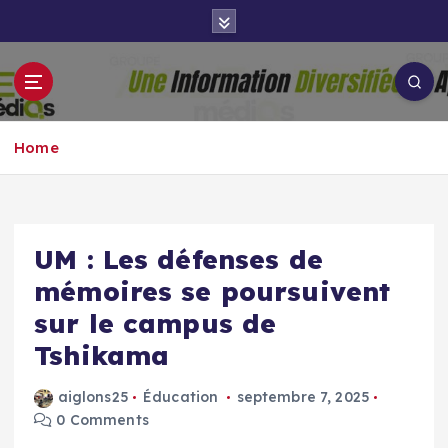
S
k
i
p
Groupe Aigle
t
Aigle-actu
Médias
o
Home
c
o
n
t
e
UM : Les défenses de
n
mémoires se poursuivent
t
sur le campus de
Tshikama
aiglons25
Éducation
septembre 7, 2025
0 Comments