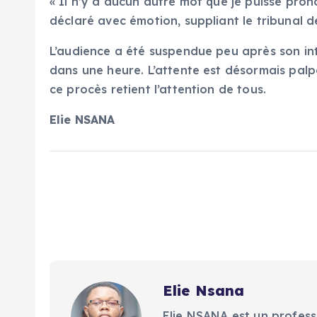
« Il n’y a aucun autre mot que je puisse pro
déclaré avec émotion, suppliant le tribunal de
L’audience a été suspendue peu après son int
dans une heure. L’attente est désormais palpab
ce procès retient l’attention de tous.
Elie NSANA
Elie Nsana
Elie NSANA est un profess