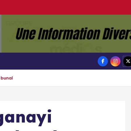
Groupe Ai
Aigle-actu
 sommes – Nous
ibunal
ganayi