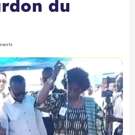
ardon du
ments