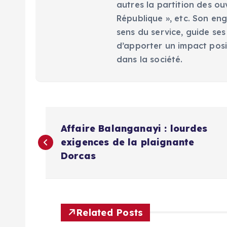
autres la partition des ou
République », etc. Son eng
sens du service, guide ses
d’apporter un impact posi
dans la société.
N
Affaire Balanganayi : lourdes
a
exigences de la plaignante
Dorcas
v
i
Related Posts