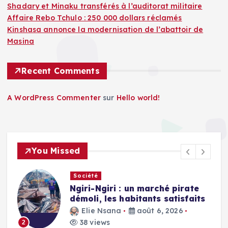
Shadary et Minaku transférés à l’auditorat militaire
Affaire Rebo Tchulo : 250 000 dollars réclamés
Kinshasa annonce la modernisation de l’abattoir de
Masina
Recent Comments
A WordPress Commenter
sur
Hello world!
You Missed
Société
Ngiri-Ngiri : un marché pirate
démoli, les habitants satisfaits
Elie Nsana
août 6, 2026
38 views
2