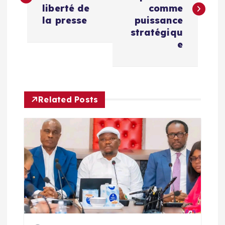
v
liberté de
comme
la presse
puissance
i
stratégiqu
e
g
a
Related Posts
t
i
o
n
d