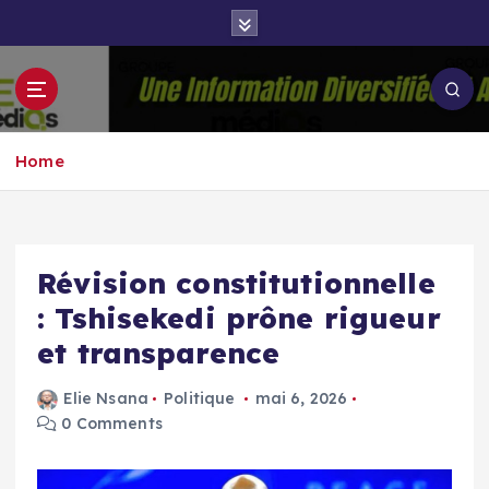
S
k
i
p
Groupe Aigle
t
Aigle-actu
Médias
o
Home
c
o
n
t
e
Révision constitutionnelle
n
: Tshisekedi prône rigueur
t
et transparence
Elie Nsana
Politique
mai 6, 2026
0 Comments