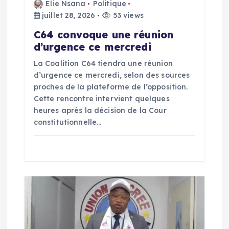
e
Elie Nsana
Politique
juillet 28, 2026
53 views
l
C64 convoque une réunion
d’urgence ce mercredi
’
La Coalition C64 tiendra une réunion
d’urgence ce mercredi, selon des sources
a
proches de la plateforme de l’opposition.
Cette rencontre intervient quelques
r
heures après la décision de la Cour
constitutionnelle…
t
i
c
l