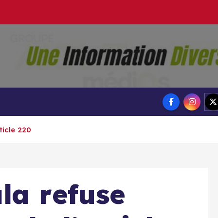
Groupe Ai
Aigle-actu
 sommes – Nous
ticle 220
la refuse