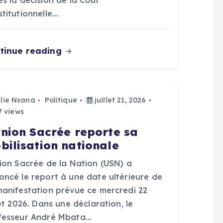
s la décision de la Cour
titutionnelle…
tinue reading
Elie Nsana
Politique
juillet 21, 2026
 views
Union Sacrée reporte sa
bilisation nationale
nion Sacrée de la Nation (USN) a
oncé le report à une date ultérieure de
manifestation prévue ce mercredi 22
let 2026. Dans une déclaration, le
fesseur André Mbata…