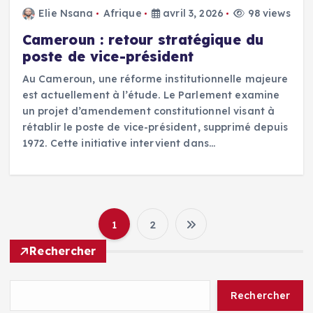
Elie Nsana
Afrique
avril 3, 2026
98 views
Cameroun : retour stratégique du
poste de vice-président
Au Cameroun, une réforme institutionnelle majeure
est actuellement à l’étude. Le Parlement examine
un projet d’amendement constitutionnel visant à
rétablir le poste de vice-président, supprimé depuis
1972. Cette initiative intervient dans…
1
2
P
Rechercher
a
Rechercher
g