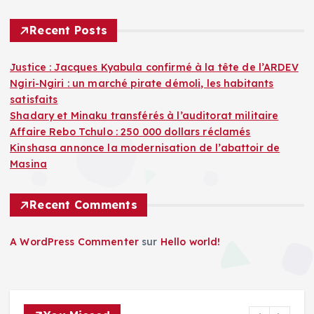
i
Recent Posts
n
Justice : Jacques Kyabula confirmé à la tête de l’ARDEV
Ngiri-Ngiri : un marché pirate démoli, les habitants
a
satisfaits
Shadary et Minaku transférés à l’auditorat militaire
t
Affaire Rebo Tchulo : 250 000 dollars réclamés
Kinshasa annonce la modernisation de l’abattoir de
i
Masina
o
Recent Comments
n
A WordPress Commenter
sur
Hello world!
d
e