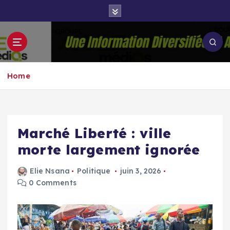
S
k
i
p
Groupe Aigle
t
Aigle-actu
Médias
o
Home
c
o
n
t
e
Marché Liberté : ville
n
morte largement ignorée
t
Elie Nsana
Politique
juin 3, 2026
0 Comments