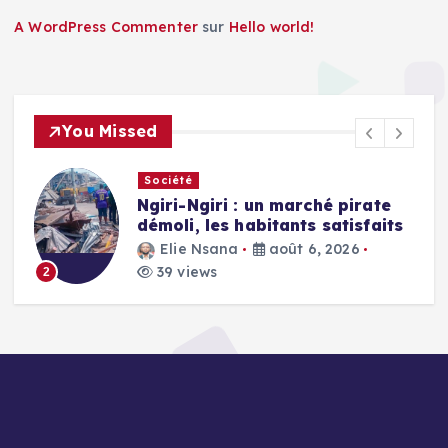
A WordPress Commenter
sur
Hello world!
You Missed
Société
Ngiri-Ngiri : un marché pirate
démoli, les habitants satisfaits
Elie Nsana
août 6, 2026
39 views
2