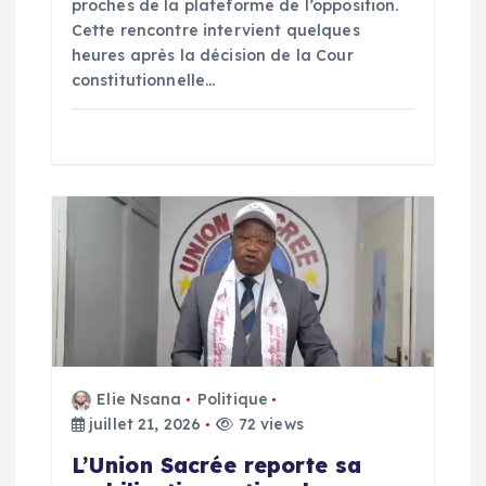
proches de la plateforme de l’opposition.
r
Cette rencontre intervient quelques
heures après la décision de la Cour
t
constitutionnelle…
i
c
l
e
Elie Nsana
Politique
juillet 21, 2026
72 views
L’Union Sacrée reporte sa