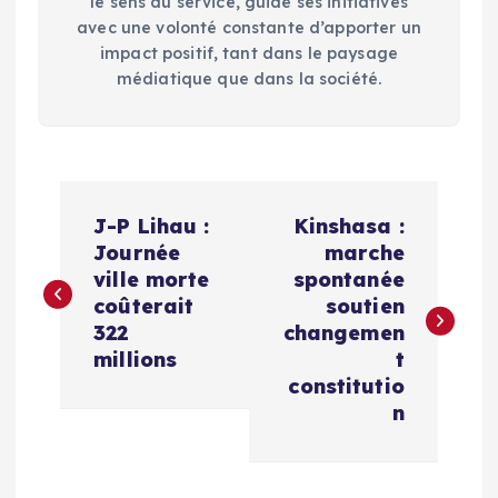
le sens du service, guide ses initiatives
avec une volonté constante d’apporter un
impact positif, tant dans le paysage
médiatique que dans la société.
N
J-P Lihau :
Kinshasa :
a
Journée
marche
ville morte
spontanée
v
coûterait
soutien
322
changemen
i
millions
t
constitutio
g
n
a