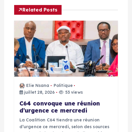
t
Related Posts
i
o
n
d
e
Elie Nsana
Politique
l
juillet 28, 2026
53 views
C64 convoque une réunion
’
d’urgence ce mercredi
La Coalition C64 tiendra une réunion
a
d’urgence ce mercredi, selon des sources