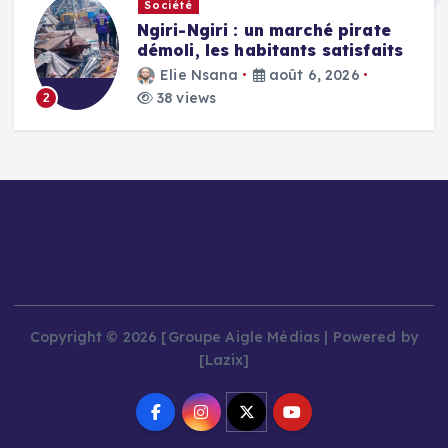
Société
Ngiri-Ngiri : un marché pirate
démoli, les habitants satisfaits
Elie Nsana
août 6, 2026
38 views
2
Copyright © 2026 [Groupe Aigle Médias | Powered by
[Lazix]