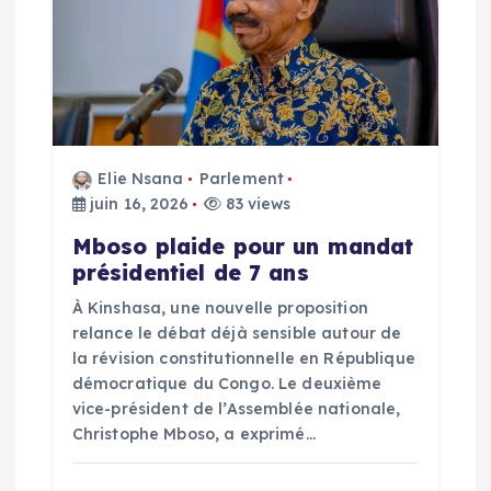
t
i
o
Elie Nsana
Parlement
n
juin 16, 2026
83 views
d
Mboso plaide pour un mandat
présidentiel de 7 ans
e
À Kinshasa, une nouvelle proposition
relance le débat déjà sensible autour de
l
la révision constitutionnelle en République
démocratique du Congo. Le deuxième
’
vice-président de l’Assemblée nationale,
Christophe Mboso, a exprimé…
a