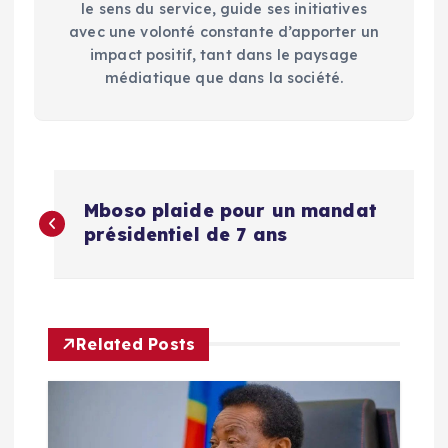
le sens du service, guide ses initiatives
avec une volonté constante d’apporter un
impact positif, tant dans le paysage
médiatique que dans la société.
N
Mboso plaide pour un mandat
a
présidentiel de 7 ans
v
i
Related Posts
g
a