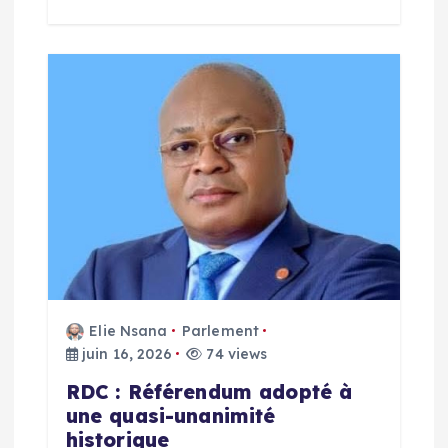
r
t
i
c
l
e
Elie Nsana
Parlement
juin 16, 2026
74 views
RDC : Référendum adopté à
une quasi-unanimité
historique