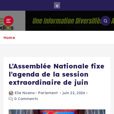
S
k
i
p
Groupe Aigle
t
Aigle-actu
Médias
o
Home
c
o
n
t
e
L’Assemblée Nationale fixe
n
l’agenda de la session
t
extraordinaire de juin
Elie Nsana
Parlement
juin 22, 2026
0 Comments