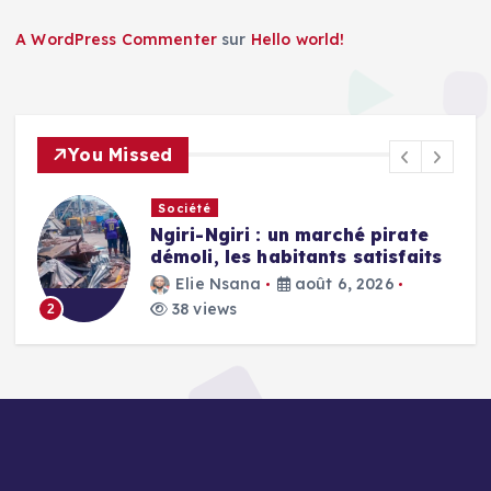
A WordPress Commenter
sur
Hello world!
You Missed
Société
Ngiri-Ngiri : un marché pirate
démoli, les habitants satisfaits
Elie Nsana
août 6, 2026
38 views
2