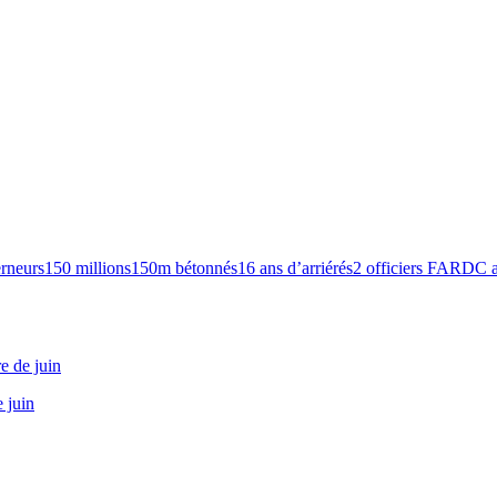
rneurs
150 millions
150m bétonnés
16 ans d’arriérés
2 officiers FARDC a
e de juin