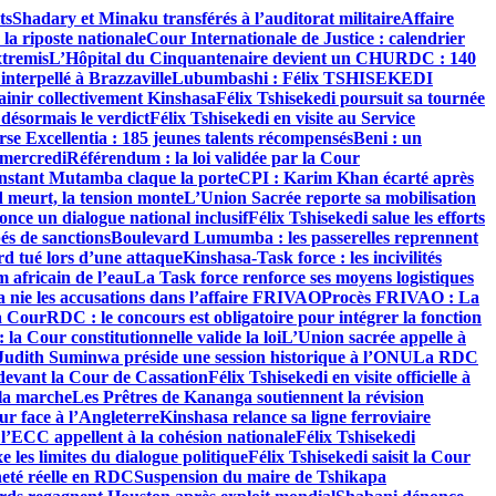
ts
Shadary et Minaku transférés à l’auditorat militaire
Affaire
 la riposte nationale
Cour Internationale de Justice : calendrier
xtremis
L’Hôpital du Cinquantenaire devient un CHU
RDC : 140
nterpellé à Brazzaville
Lubumbashi : Félix TSHISEKEDI
sainir collectivement Kinshasa
Félix Tshisekedi poursuit sa tournée
désormais le verdict
Félix Tshisekedi en visite au Service
se Excellentia : 185 jeunes talents récompensés
Beni : un
 mercredi
Référendum : la loi validée par la Cour
stant Mutamba claque la porte
CPI : Karim Khan écarté après
meurt, la tension monte
L’Union Sacrée reporte sa mobilisation
once un dialogue national inclusif
Félix Tshisekedi salue les efforts
és de sanctions
Boulevard Lumumba : les passerelles reprennent
d tué lors d’une attaque
Kinshasa-Task force : les incivilités
m africain de l’eau
La Task force renforce ses moyens logistiques
nie les accusations dans l’affaire FRIVAO
Procès FRIVAO : La
a Cour
RDC : le concours est obligatoire pour intégrer la fonction
la Cour constitutionnelle valide la loi
L’Union sacrée appelle à
Judith Suminwa préside une session historique à l’ONU
La RDC
evant la Cour de Cassation
Félix Tshisekedi en visite officielle à
 la marche
Les Prêtres de Kananga soutiennent la révision
r face à l’Angleterre
Kinshasa relance sa ligne ferroviaire
ECC appellent à la cohésion nationale
Félix Tshisekedi
xe les limites du dialogue politique
Félix Tshisekedi saisit la Cour
neté réelle en RDC
Suspension du maire de Tshikapa