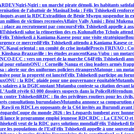
 l’ARDEV
Ngiri-Ngiri : un marché pirate démoli, les habitants satisfai
rnisation de l’abattoir de Masina
Ebola : Félix Tshisekedi renforce
 bloqués avant la RDC
Extradition de Bénie Mwepu suspendue in e
 million de victimes recensées
Affaire Vally Amisi : Béni Mukena i
: place au recrutement par concours
Félix Tshisekedi appelle à as
di
Tshisekedi salue la réinsertion des ex-Kuluna
Rebo Tchulo attend 
Félix Tshisekedi à Kaniama-Kasese pour une visite stratégique
Bour
urgence ce mercredi
Félix Tshisekedi attendu à Kaniama Kasese ce
/Kasaï oriental : un comité de crise installé
Procès FRIVAO : Con
 Kinshasa-Brazzaville : les études avancent
Kasa-Vubu : un motard 
NCO-ECC : vers un report de la marche C64
Félix Tshisekedi ann
al pour enfants
ONU : Corneille Nanga et cinq leaders armés frapp
a : alerte sur des uniformes policiers étrangers
Matonge : un motar
nsive pour la propreté est lancée
Félix Tshisekedi participe au foru
aux
ONU : la RDC plaide pour une gouvernance équitable
Mutamba 
 salaires à la DGI
Constant Mutamba conteste sa citation devant l
L’Audit révèle 63 000 dossiers suspects dans la Police
Référendum : 
on contre Tshisekedi
RDC : fin des privilèges routiers pour les civils
rès consultations burundaises
Mutamba annonce sa comparution d
afa Rawji en RDC
Les opposants de la C64 invités au Burundi avant
Léopards
Coupe du monde 2026 : les Léopards tombent avec honneu
edi lance le programme emploi jeunesse RDC
RDC : La CENCO et l’
shisekedi veut de la RDC pays solutions mondial
Félix Tshisekedi fi
re les populations de l’Est
Félix Tshisekedi appelle à une souverai