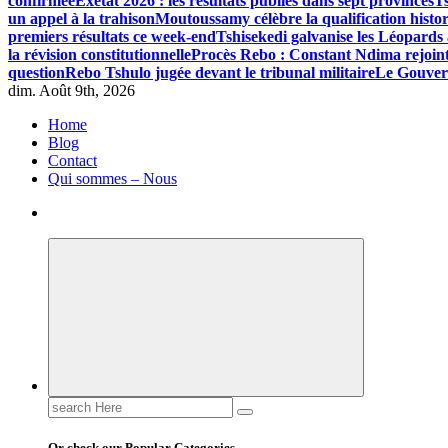
confirmée
Exetat 2026 : les résultats publiés dans sept provinces
Ts
un appel à la trahison
Moutoussamy célèbre la qualification hist
premiers résultats ce week-end
Tshisekedi galvanise les Léopards
la révision constitutionnelle
Procès Rebo : Constant Ndima rejoint
question
Rebo Tshulo jugée devant le tribunal militaire
Le Gouvern
dim. Août 9th, 2026
Home
Aigle-actu
Blog
Groupe Aigle Médias
Contact
Qui sommes – Nous
Search
for:
Or check our Popular Categories...