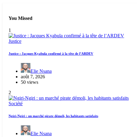
You Missed
1
Justice
Justice : Jacques Kyabula confirmé à la tête de l’ARDEV
Elie Nsana
août 7, 2026
50 views
2
Société
Ngiri-Ngiri : un marché pirate démoli, les habitants satisfaits
Elie Nsana