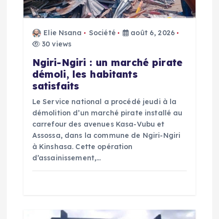
n
Elie Nsana
Société
août 6, 2026
d
30 views
e
Ngiri-Ngiri : un marché pirate
démoli, les habitants
l
satisfaits
Le Service national a procédé jeudi à la
’
démolition d’un marché pirate installé au
carrefour des avenues Kasa-Vubu et
a
Assossa, dans la commune de Ngiri-Ngiri
à Kinshasa. Cette opération
r
d’assainissement,…
t
i