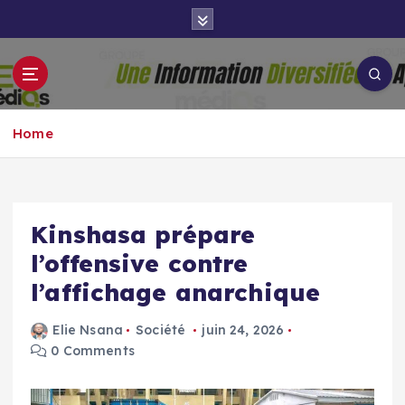
S
k
i
p
Groupe Aigle
t
Aigle-actu
Médias
o
Home
c
o
n
t
e
Kinshasa prépare
n
l’offensive contre
t
l’affichage anarchique
Elie Nsana
Société
juin 24, 2026
0 Comments