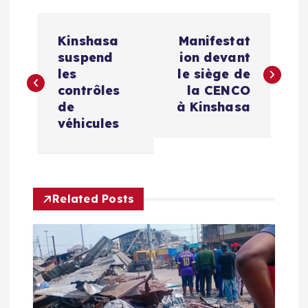
N
Kinshasa
Manifestat
a
suspend
ion devant
les
le siège de
v
contrôles
la CENCO
de
à Kinshasa
i
véhicules
g
a
Related Posts
t
i
o