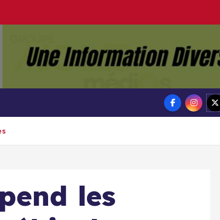
Groupe Ai
Aigle-actu
 sommes – Nous
es
pend les