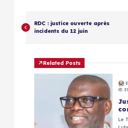
N
RDC : justice ouverte après
a
incidents du 12 juin
v
i
Related Posts
g
37
a
Ju
co
t
Le 
Lub