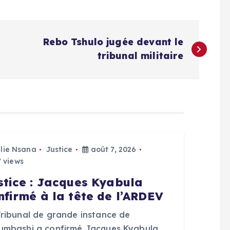
Rebo Tshulo jugée devant le
tribunal militaire
Elie Nsana
Justice
août 7, 2026
 views
stice : Jacques Kyabula
nfirmé à la tête de l’ARDEV
Tribunal de grande instance de
umbashi a confirmé Jacques Kyabula