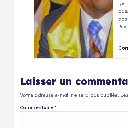
r
géné
pas
t
des 
Pre
i
c
Con
l
e
Laisser un commenta
Votre adresse e-mail ne sera pas publiée.
Le
Commentaire
*