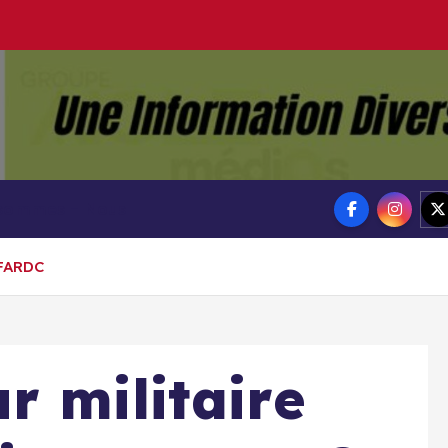
Groupe Ai
Aigle-actu
 sommes – Nous
 FARDC
r militaire