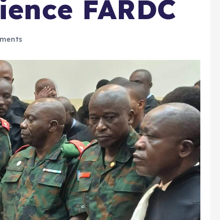
dience FARDC
ments