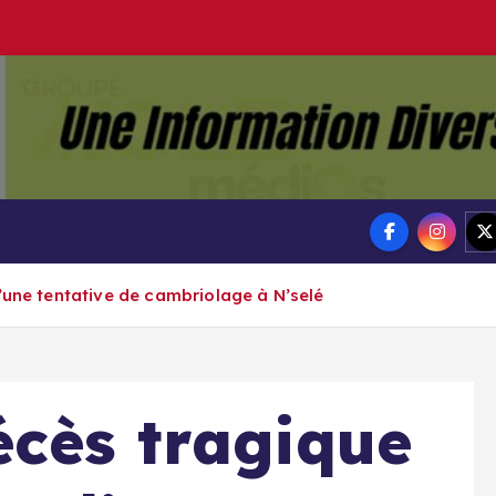
Groupe Ai
Aigle-actu
 sommes – Nous
’une tentative de cambriolage à N’selé
écès tragique