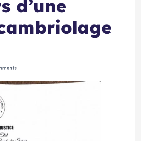
rs d’une
 cambriolage
mments