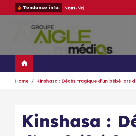
S
Tendance info:
N
g
i
r
i
-
N
g
i
r
i
:
u
k
i
p
t
o
c
o
Home
Blog
Contact
Qui
n
t
Home
Kinshasa : Décès tragique d’un bébé lors d
e
n
t
Kinshasa : D