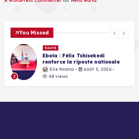
A WordPress Commenter
sur
Hello world!
You Missed
Santé
Ebola : Félix Tshisekedi
renforce la riposte nationale
Elie Nsana
août 5, 2026
48 views
2