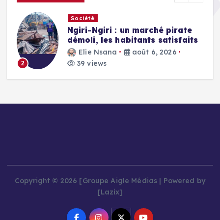
Société
Ngiri-Ngiri : un marché pirate
démoli, les habitants satisfaits
Elie Nsana
août 6, 2026
39 views
2
Copyright © 2026 [Groupe Aigle Médias | Powered by
[Lazix]