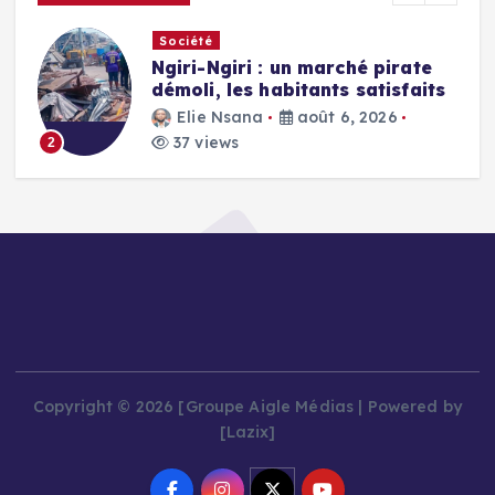
Société
Ngiri-Ngiri : un marché pirate
démoli, les habitants satisfaits
Elie Nsana
août 6, 2026
37 views
2
Copyright © 2026 [Groupe Aigle Médias | Powered by
[Lazix]