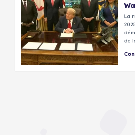
Wa
La m
2025
dém
de l
Con