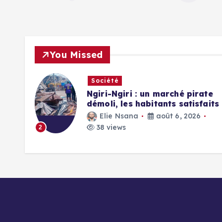
You Missed
Société
Ngiri-Ngiri : un marché pirate
EV
démoli, les habitants satisfaits
Elie Nsana
août 6, 2026
38 views
2