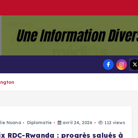
Groupe Ai
Aigle-actu
 sommes – Nous
ington
lie Nsana
Diplomatie
avril 24, 2026
112 views
ix RDC-Rwanda : progrès salués à