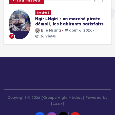
Société
Ngiri-Ngiri : un marché pirate
démoli, les habitants satisfaits
Elie Nsana
août 6, 2026
36 views
2
Copyright © 2026 [Groupe Aigle Médias | Powered by
[Lazix]